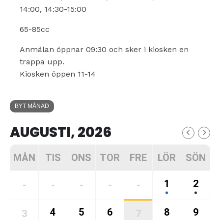
14:00, 14:30-15:00
65-85cc
Anmälan öppnar 09:30 och sker i kiosken en
trappa upp.
Kiosken öppen 11-14
BYT MÅNAD
AUGUSTI, 2026
MÅN
TIS
ONS
TOR
FRE
LÖR
SÖN
1
2
-
-
-
-
-
4
5
6
8
9
3
7