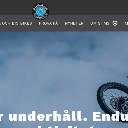
 OCH BIG BIKES
PROVA PÅ
NYHETER
OM STMS
M
r underhåll. End