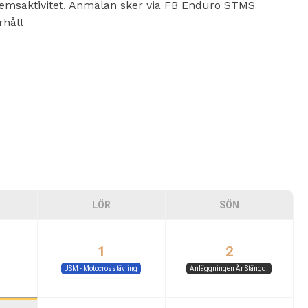
lemsaktivitet. Anmälan sker via FB Enduro STMS
rhåll
LÖR
SÖN
1
2
JSM - Motocrosstävling
Anläggningen Är Stängd!