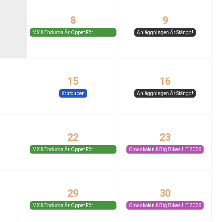
8
9
MX & Enduron Är Öppet För
Anläggningen Är Stängd!
Medlemmar Och Gäster.
15
16
Krutcupen
Anläggningen Är Stängd!
22
23
MX & Enduron Är Öppet För
Crosskolan & Big Bikes HT 2026
Medlemmar Och Gäster.
29
30
MX & Enduron Är Öppet För
Crosskolan & Big Bikes HT 2026
Medlemmar Och Gäster.