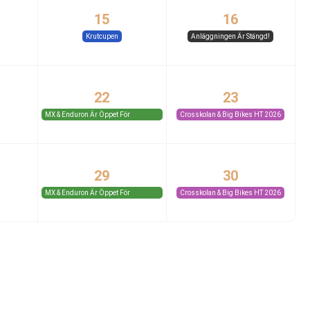
15
16
Krutcupen
Anläggningen Är Stängd!
22
23
MX & Enduron Är Öppet För
Crosskolan & Big Bikes HT 2026
Medlemmar Och Gäster.
29
30
MX & Enduron Är Öppet För
Crosskolan & Big Bikes HT 2026
Medlemmar Och Gäster.