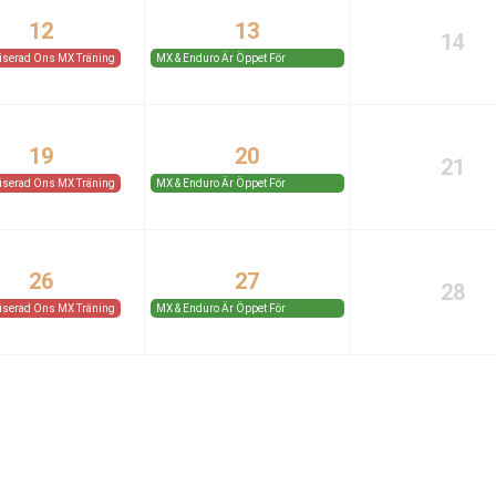
12
13
14
iserad Ons MX Träning
MX & Enduro Är Öppet För
Medlemmar Och Gäster.
19
20
21
iserad Ons MX Träning
MX & Enduro Är Öppet För
Medlemmar Och Gäster.
26
27
28
iserad Ons MX Träning
MX & Enduro Är Öppet För
Medlemmar Och Gäster.