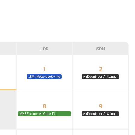
LÖR
SÖN
1
2
JSM - Motocrosstävling
Anläggningen Är Stängd!
8
9
MX & Enduron Är Öppet För
Anläggningen Är Stängd!
Medlemmar Och Gäster.