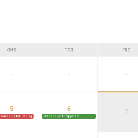
ONS
TOR
FRE
-
-
-
5
6
7
iserad Ons MX Träning
MX & Enduro Är Öppet För
Medlemmar Och Gäster.