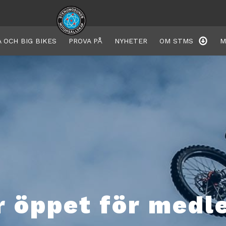
 OCH BIG BIKES
PROVA PÅ
NYHETER
OM STMS
M
r öppet för med