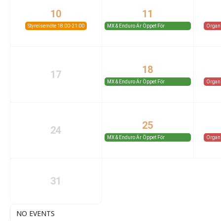
10
11
Styrelsemöte 18:00-21:00
MX & Enduro Är Öppet För
Organ
Medlemmar Och Gäster.
18
17
MX & Enduro Är Öppet För
Organ
Medlemmar Och Gäster.
25
24
MX & Enduro Är Öppet För
Organ
Medlemmar Och Gäster.
31
NO EVENTS