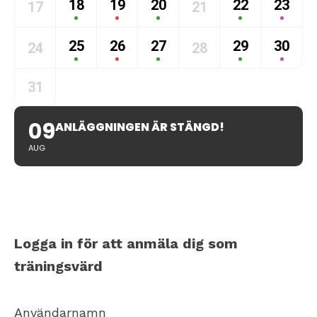
18
19
20
22
23
17
21
25
26
27
29
30
24
28
31
09
ANLÄGGNINGEN ÄR STÄNGD!
AUG
Logga in för att anmäla dig som
träningsvärd
Användarnamn