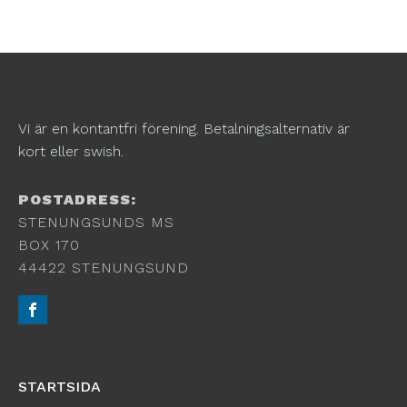
Vi är en kontantfri förening. Betalningsalternativ är
kort eller swish.
POSTADRESS:
STENUNGSUNDS MS
BOX 170
44422 STENUNGSUND
STARTSIDA