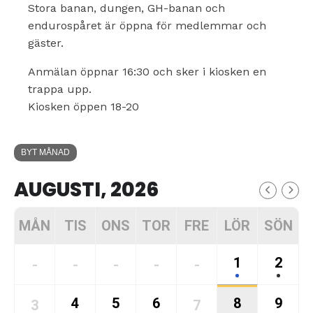
Stora banan, dungen, GH-banan och
endurospåret är öppna för medlemmar och
gäster.
Anmälan öppnar 16:30 och sker i kiosken en
trappa upp.
Kiosken öppen 18-20
BYT MÅNAD
AUGUSTI, 2026
MÅN
TIS
ONS
TOR
FRE
LÖR
SÖN
1
2
-
-
-
-
-
4
5
6
8
9
3
7