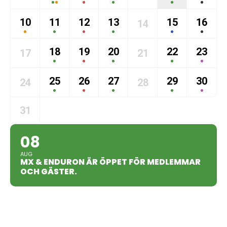
10
11
12
13
15
16
14
18
19
20
22
23
17
21
25
26
27
29
30
24
28
31
08
AUG
MX & ENDURON ÄR ÖPPET FÖR MEDLEMMAR
OCH GÄSTER.