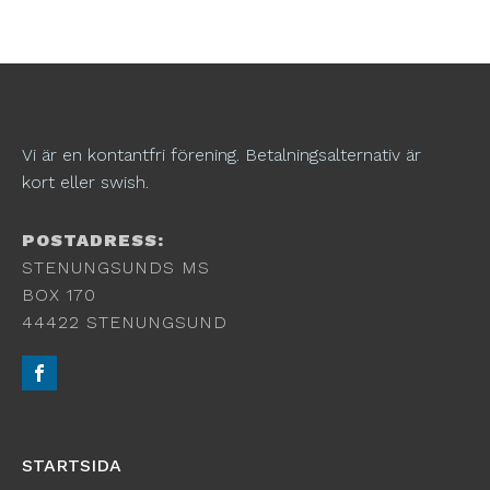
Vi är en kontantfri förening. Betalningsalternativ är
kort eller swish.
POSTADRESS:
STENUNGSUNDS MS
BOX 170
44422 STENUNGSUND
STARTSIDA