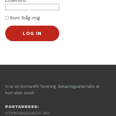
Lösenord
Kom ihåg mig
Vi är en kontantfri förening. Betalningsalternativ är
kort eller swish.
POSTADRESS:
STENUNGSUNDS MS