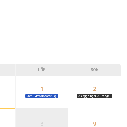
LÖR
SÖN
1
2
JSM - Motocrosstävling
Anläggningen Är Stängd!
8
9