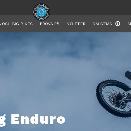
 OCH BIG BIKES
PROVA PÅ
NYHETER
OM STMS
M
g Enduro