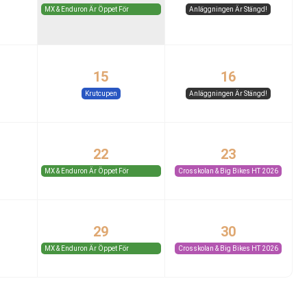
MX & Enduron Är Öppet För
Anläggningen Är Stängd!
Medlemmar Och Gäster.
15
16
Krutcupen
Anläggningen Är Stängd!
22
23
MX & Enduron Är Öppet För
Crosskolan & Big Bikes HT 2026
Medlemmar Och Gäster.
29
30
MX & Enduron Är Öppet För
Crosskolan & Big Bikes HT 2026
Medlemmar Och Gäster.