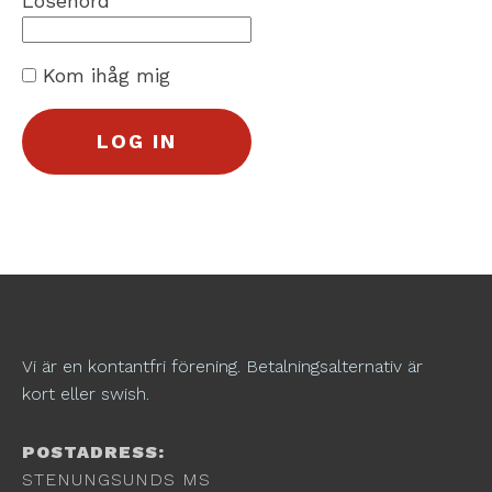
Lösenord
Kom ihåg mig
Vi är en kontantfri förening. Betalningsalternativ är
kort eller swish.
POSTADRESS:
STENUNGSUNDS MS