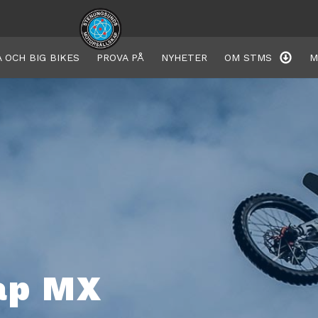
 OCH BIG BIKES
PROVA PÅ
NYHETER
OM STMS
M
ap MX