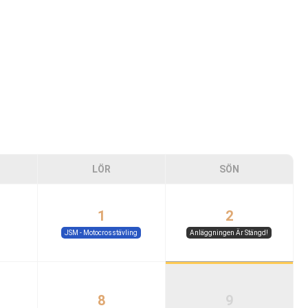
LÖR
SÖN
1
2
JSM - Motocrosstävling
Anläggningen Är Stängd!
8
9