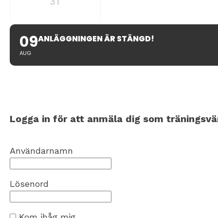
31
09
ANLÄGGNINGEN ÄR STÄNGD!
AUG
Logga in för att anmäla dig som träningsvä
Användarnamn
Lösenord
Kom ihåg mig