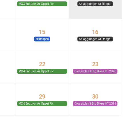
MX & Enduron Är Öppet För
Anläggningen Är Stängd!
Medlemmar Och Gäster.
15
16
Krutcupen
Anläggningen Är Stängd!
22
23
MX & Enduron Är Öppet För
Crosskolan & Big Bikes HT 2026
Medlemmar Och Gäster.
29
30
MX & Enduron Är Öppet För
Crosskolan & Big Bikes HT 2026
Medlemmar Och Gäster.