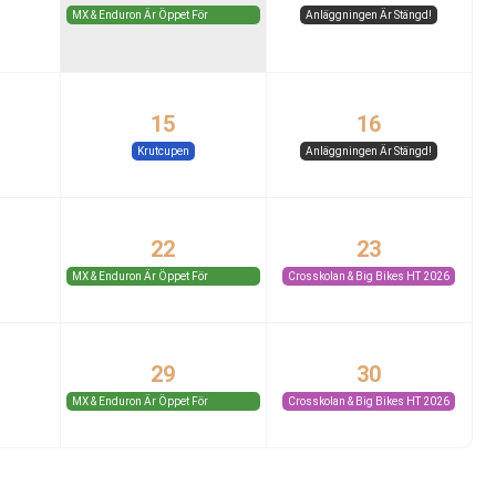
MX & Enduron Är Öppet För
Anläggningen Är Stängd!
Medlemmar Och Gäster.
15
16
Krutcupen
Anläggningen Är Stängd!
22
23
MX & Enduron Är Öppet För
Crosskolan & Big Bikes HT 2026
Medlemmar Och Gäster.
29
30
MX & Enduron Är Öppet För
Crosskolan & Big Bikes HT 2026
Medlemmar Och Gäster.