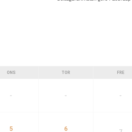
ONS
TOR
FRE
-
-
-
5
6
7