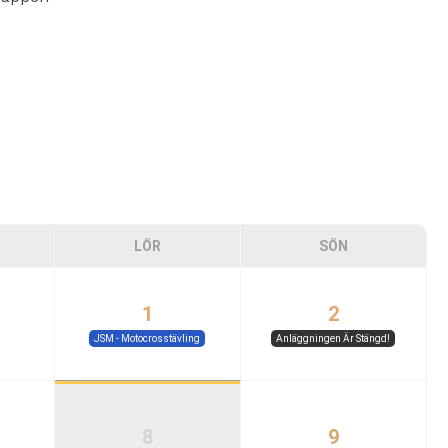
LÖR
SÖN
1
2
JSM - Motocrosstävling
Anläggningen Är Stängd!
8
9