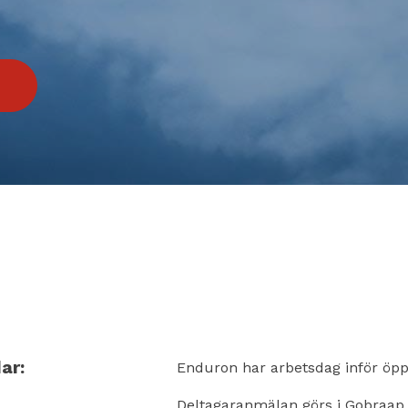
ar:
Enduron har arbetsdag inför öpp
Deltagaranmälan görs i Gobraap