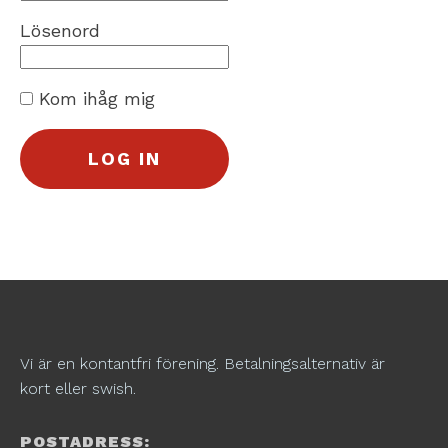
Lösenord
Kom ihåg mig
Vi är en kontantfri förening. Betalningsalternativ är
kort eller swish.
POSTADRESS: