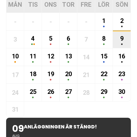
MÅN
TIS
ONS
TOR
FRE
LÖR
SÖN
1
2
-
-
-
-
-
4
5
6
8
9
3
7
10
11
12
13
15
16
14
18
19
20
22
23
17
21
25
26
27
29
30
24
28
31
09
ANLÄGGNINGEN ÄR STÄNGD!
AUG