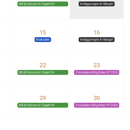
MX & Enduron Är Öppet För
Anläggningen Är Stängd!
Medlemmar Och Gäster.
15
16
Krutcupen
Anläggningen Är Stängd!
22
23
MX & Enduron Är Öppet För
Crosskolan & Big Bikes HT 2026
Medlemmar Och Gäster.
29
30
MX & Enduron Är Öppet För
Crosskolan & Big Bikes HT 2026
Medlemmar Och Gäster.