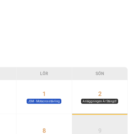
LÖR
SÖN
1
2
JSM - Motocrosstävling
Anläggningen Är Stängd!
8
9