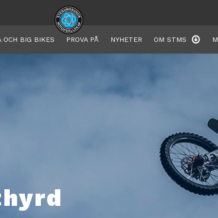
 OCH BIG BIKES
PROVA PÅ
NYHETER
OM STMS
M
thyrd