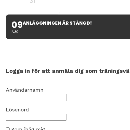
31
09
ANLÄGGNINGEN ÄR STÄNGD!
AUG
Logga in för att anmäla dig som träningsvä
Användarnamn
Lösenord
Kom ihåg mig