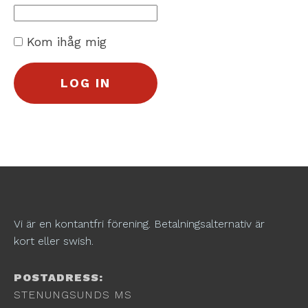
Kom ihåg mig
Vi är en kontantfri förening. Betalningsalternativ är
kort eller swish.
POSTADRESS:
STENUNGSUNDS MS