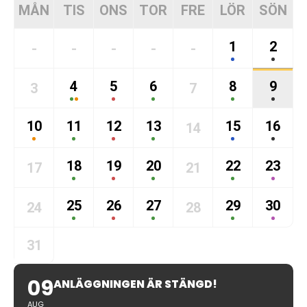
MÅN
TIS
ONS
TOR
FRE
LÖR
SÖN
1
2
-
-
-
-
-
4
5
6
8
9
3
7
10
11
12
13
15
16
14
18
19
20
22
23
17
21
25
26
27
29
30
24
28
31
09
ANLÄGGNINGEN ÄR STÄNGD!
AUG