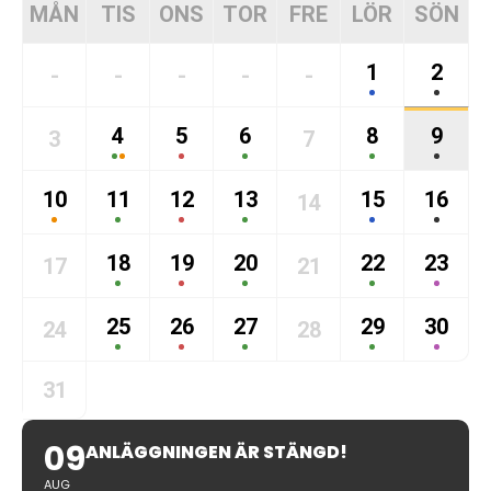
MÅN
TIS
ONS
TOR
FRE
LÖR
SÖN
1
2
-
-
-
-
-
4
5
6
8
9
3
7
10
11
12
13
15
16
14
18
19
20
22
23
17
21
25
26
27
29
30
24
28
31
09
ANLÄGGNINGEN ÄR STÄNGD!
AUG