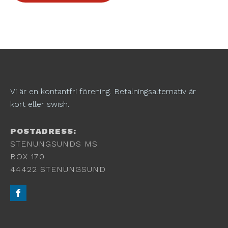
Vi är en kontantfri förening. Betalningsalternativ är
kort eller swish.
POSTADRESS:
STENUNGSUNDS MS
BOX 170
44422 STENUNGSUND