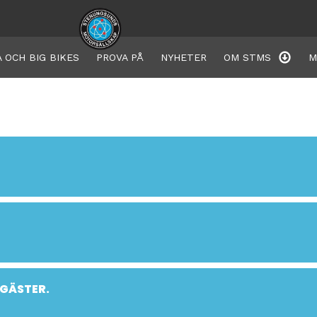
 OCH BIG BIKES
PROVA PÅ
NYHETER
OM STMS
M
 GÄSTER.