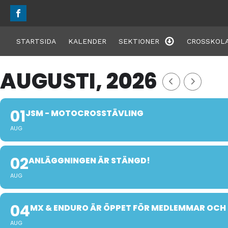
STARTSIDA
KALENDER
SEKTIONER
CROSSKOLA
AUGUSTI, 2026
01
JSM - MOTOCROSSTÄVLING
AUG
02
ANLÄGGNINGEN ÄR STÄNGD!
AUG
04
MX & ENDURO ÄR ÖPPET FÖR MEDLEMMAR OCH
AUG