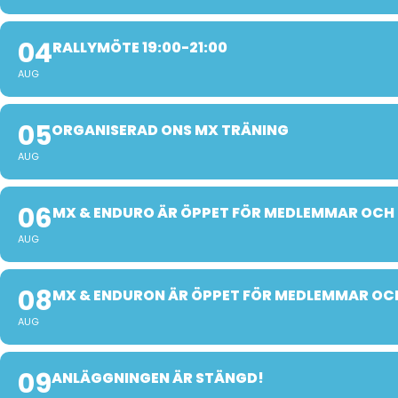
04
RALLYMÖTE 19:00-21:00
AUG
05
ORGANISERAD ONS MX TRÄNING
AUG
06
MX & ENDURO ÄR ÖPPET FÖR MEDLEMMAR OCH
AUG
08
MX & ENDURON ÄR ÖPPET FÖR MEDLEMMAR OC
AUG
09
ANLÄGGNINGEN ÄR STÄNGD!